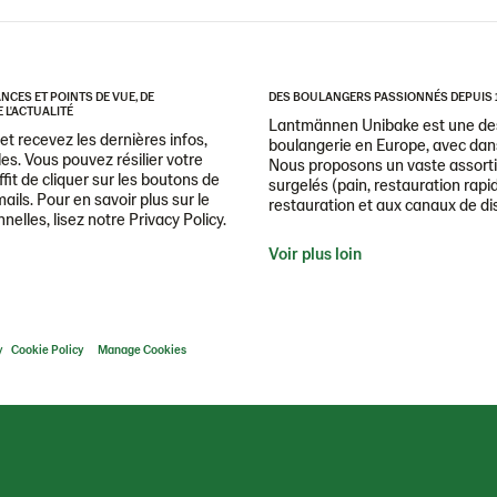
CES ET POINTS DE VUE, DE
DES BOULANGERS PASSIONNÉS DEPUIS 
 L'ACTUALITÉ
Lantmännen Unibake est une des
t recevez les dernières infos,
boulangerie en Europe, avec dans
es. Vous pouvez résilier votre
Nous proposons un vaste assorti
it de cliquer sur les boutons de
surgelés (pain, restauration rapid
ails. Pour en savoir plus sur le
restauration et aux canaux de dis
lles, lisez notre Privacy Policy.
Voir plus loin
y
Cookie Policy
Manage Cookies