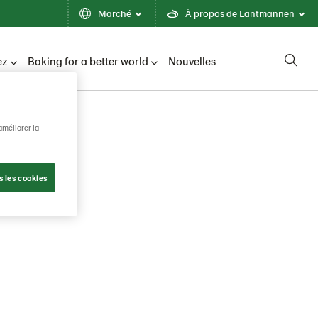
Marché
À propos de Lantmännen
ez
Baking for a better world
Nouvelles
améliorer la
ercher
s les cookies